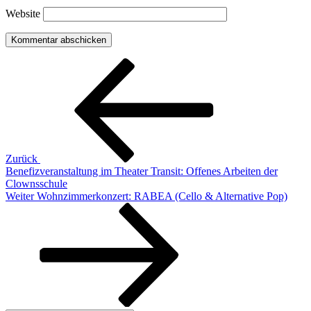
Website
Beitragsnavigation
Vorheriger
Beitrag
Zurück
Benefizveranstaltung im Theater Transit: Offenes Arbeiten der
Clownsschule
Nächster
Weiter
Wohnzimmerkonzert: RABEA (Cello & Alternative Pop)
Beitrag