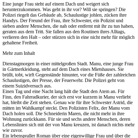
Eine junge Frau steht auf einem Dach und weigert sich
herunterzukommen. Was geht in ihr vor? Will sie springen? Die
Polizei riegelt das Gebäude ab, Schaulustige johlen, zücken ihre
Handys. Der Freund der Frau, ihre Schwester, ein Polizist und
sieben andere Menschen, die nah oder entfernt mit ihr zu tun haben,
geraten aus dem Tritt. Sie fallen aus den Routinen ihres Alltags,
verlieren den Halt – oder stürzen sich in eine nicht mehr für möglich
gehaltene Freiheit.
Mehr zum Inhalt
Dienstagmorgen in einer mittelgroßen Stadt. Manu, eine junge Frau
in Gärtnerkleidung, steht auf dem Dach eines Mietshauses. Sie
brüllt, tobt, wirft Gegenstände hinunter, vor die Füße der zahlreichen
Schaulustigen, der Presse, der Feuerwehr. Die Polizei geht von
einem Suizidversuch aus.
Einen Tag und eine Nacht lang hält die Stadt den Atem an. Für
Finn, den Fahrradkurier, der sich erst vor kurzem in Manu verliebt
hat, bleibt die Zeit stehen. Genau wie für ihre Schwester Astrid, die
mitten im Wahlkampf steckt. Den Polizisten Felix, der Manu vom
Dach holen soll. Die Schneiderin Maren, die nicht mehr in ihre
Wohnung zurückkann. Für sie und sechs andere Menschen, deren
Lebenslinien sich mit der von Manu kreuzen, ist danach nichts mehr
wie zuvor.
Ein lebenspraller Roman über eine eigenwillige Frau und über die