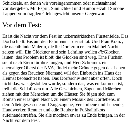
Schicksale, an denen wir voreingenommen oder nichtsahnend
vorübergehen. Mit Esprit, Sinnlichkeit und Humor erzählt Simone
Lappert vom fragilen Gleichgewicht unserer Gegenwart.
Vor dem Fest:
Es ist die Nacht vor dem Fest im uckermärkischen Fürstenfelde. Das
Dorf schläft. Bis auf den Fährmann – der ist tot. Und Frau Kranz,
die nachtblinde Malerin, die ihr Dorf zum ersten Mal bei Nacht
zeigen will. Ein Glöckner und sein Lehrling wollen
die
Glocken
läuten, das Problem ist bloß: die Glocken sind weg. Eine Füchsin
sucht nach Eiern für ihre Jungen, und Herr Schramm, ein
ehemaliger Oberst der NVA, findet mehr Gründe gegen das Leben
als gegen das Rauchen.
Niemand will den Einbruch ins Haus der
Heimat beobachtet haben. Das Dorfarchiv steht aber offen. Doch
nicht das, was gestohlen wurde, sondern das, was entkommen ist,
treibt die Schlaflosen um. Alte Geschichten, Sagen und Märchen
ziehen mit den Menschen um die Häuser. Sie fügen sich zum
Roman einer langen Nacht, zu einem Mosaik des Dorflebens, in
dem Alteingesessene und Zugezogene, Verstorbene und Lebende,
Handwerker, Rentner und edle Räuber in Fußballtrikots
aufeinandertreffen. Sie alle möchten etwas zu Ende bringen, in der
Nacht vor dem Fest.