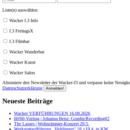
Liste(n) auswählen:
Wacker f.3 Info
f.3 FreitagsX
f.3 Filmbar
Wacker Wanderbar
Wacker Kunst
Wacker Salon
Abonniere den Newsletter der Wacker-f3 und verpasse keine Neuigkei
Datenschutzerklärung
Neueste Beiträge
Wacker VERFÜHRUNGEN 16.08.2026
60/60-Vortrag | Johanna Benz: GraphicRecording#2
The Lasses | Wohnzimmer-Konzert 29.5.
Werkstattaufführung „Heldinnen“ 18.+19.4. in KW