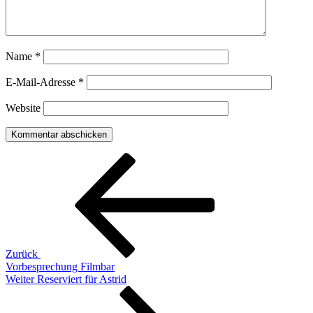
Name
*
E-Mail-Adresse
*
Website
Beitragsnavigation
Vorheriger
Beitrag
Zurück
Vorbesprechung Filmbar
Nächster
Weiter
Reserviert für Astrid
Beitrag