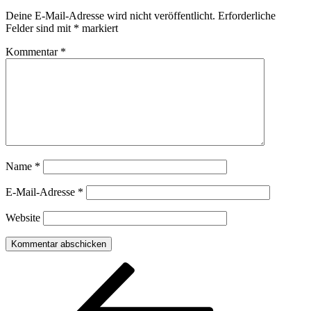
Deine E-Mail-Adresse wird nicht veröffentlicht.
Erforderliche
Felder sind mit
*
markiert
Kommentar
*
Name
*
E-Mail-Adresse
*
Website
Beitragsnavigation
Vorheriger
Beitrag