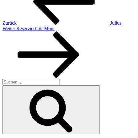
Zurück
Julius
Nächster
Weiter
Reserviert für Moni
Beitrag
Suchen
nach:
Suchen