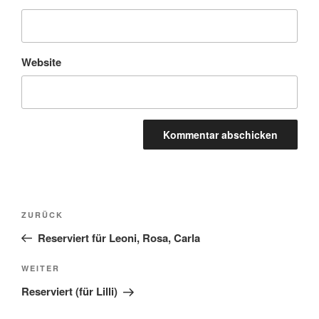
Website
Beitragsnavigation
Vorheriger
ZURÜCK
Beitrag
Reserviert für Leoni, Rosa, Carla
Nächster
WEITER
Beitrag
Reserviert (für Lilli)