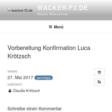
Zum
WACKER-F3.DE
Inhalt
Wacker Wohnzimmer
springen
Menü
Vorbereitung Konfirmation Luca
Krötzsch
WANN:
27. Mai 2017
ganztägig
KONTAKT:
Claudia Krötzsch
Schreibe einen Kommentar