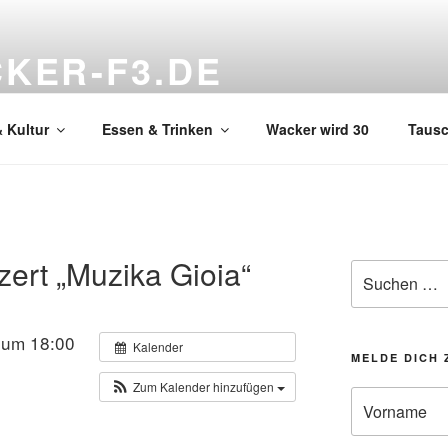
KER-F3.DE
hnzimmer
 Kultur
Essen & Trinken
Wacker wird 30
Taus
rt „Muzika Gioia“
Suchen
nach:
 um 18:00
Kalender
MELDE DICH 
Zum Kalender hinzufügen