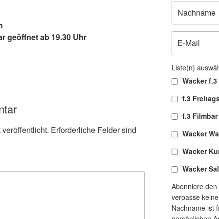
n
r geöffnet ab 19.30 Uhr
Liste(n) auswä
Wacker f.3 
f.3 Freitag
ntar
f.3 Filmbar
veröffentlicht.
Erforderliche Felder sind
Wacker Wa
Wacker Ku
Wacker Sa
Abonniere den 
verpasse keine
Nachname ist fr
persönlichen A