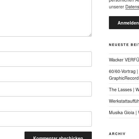
unserer
Datens
NEUESTE BE
Wacker VERF
60/60-Vortrag 
GraphicRecord
The Lasses | 
Werkstattauffü
Musika Gioia 
ARCHIV