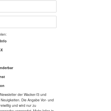
hlen:
Info
sX
nderbar
nst
lon
Newsletter der Wacker-f3 und
 Neuigkeiten. Die Angabe Vor- und
eiwillig und wird nur zu
nsprache verwendet. Mehr Infos in