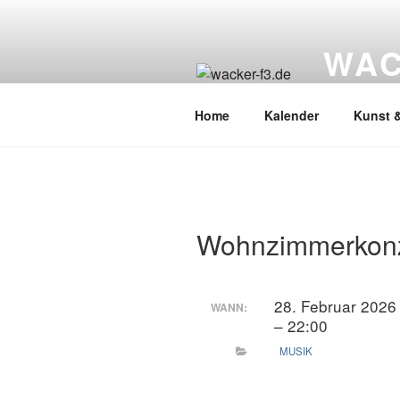
Zum
Inhalt
WAC
springen
Wacker Wo
Home
Kalender
Kunst &
Wohnzimmerkonze
28. Februar 2026
WANN:
– 22:00
MUSIK