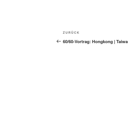
Beitragsnavigation
Vorheriger
ZURÜCK
Beitrag
60/60-Vortrag: Hongkong | Taiw