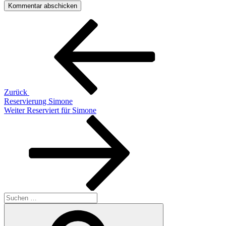
Beitragsnavigation
Vorheriger
Beitrag
Zurück
Reservierung Simone
Nächster
Weiter
Reserviert für Simone
Beitrag
Suchen
nach:
Suchen