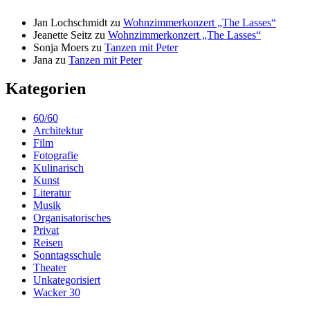
Jan Lochschmidt
zu
Wohnzimmerkonzert „The Lasses“
Jeanette Seitz
zu
Wohnzimmerkonzert „The Lasses“
Sonja Moers
zu
Tanzen mit Peter
Jana
zu
Tanzen mit Peter
Kategorien
60/60
Architektur
Film
Fotografie
Kulinarisch
Kunst
Literatur
Musik
Organisatorisches
Privat
Reisen
Sonntagsschule
Theater
Unkategorisiert
Wacker 30