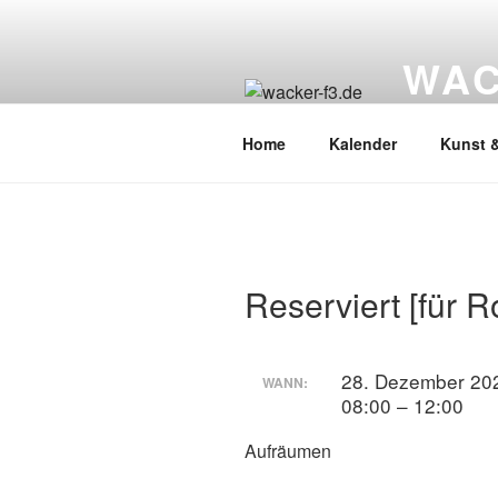
Zum
Inhalt
WAC
springen
Wacker Wo
Home
Kalender
Kunst &
Reserviert [für R
28. Dezember 20
WANN:
08:00 – 12:00
Aufräumen