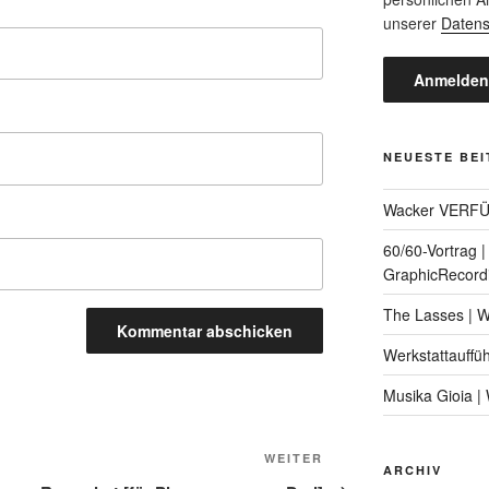
unserer
Datens
NEUESTE BE
Wacker VERF
60/60-Vortrag 
GraphicRecord
The Lasses | 
Werkstattauffü
Musika Gioia 
Nächster
WEITER
ARCHIV
Beitrag