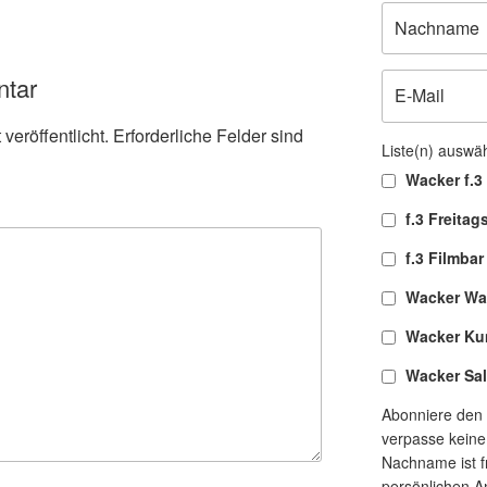
ntar
veröffentlicht.
Erforderliche Felder sind
Liste(n) auswä
Wacker f.3 
f.3 Freitag
f.3 Filmbar
Wacker Wa
Wacker Ku
Wacker Sa
Abonniere den 
verpasse keine
Nachname ist fr
persönlichen A