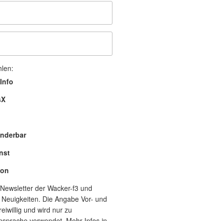
hlen:
Info
sX
nderbar
nst
lon
Newsletter der Wacker-f3 und
 Neuigkeiten. Die Angabe Vor- und
eiwillig und wird nur zu
nsprache verwendet. Mehr Infos in