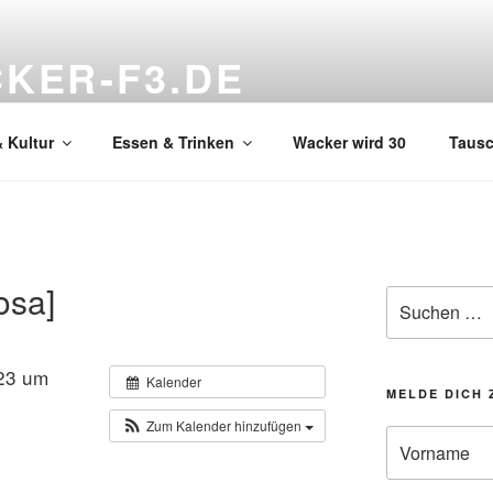
KER-F3.DE
hnzimmer
 Kultur
Essen & Trinken
Wacker wird 30
Taus
osa]
Suchen
nach:
23 um
Kalender
MELDE DICH 
Zum Kalender hinzufügen