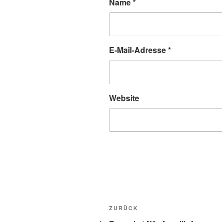
Name
*
E-Mail-Adresse
*
Website
Beitragsnavigation
Vorheriger
ZURÜCK
Beitrag