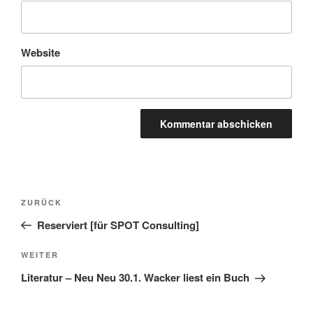
Website
Beitragsnavigation
Vorheriger
ZURÜCK
Beitrag
Reserviert [für SPOT Consulting]
Nächster
WEITER
Beitrag
Literatur – Neu Neu 30.1. Wacker liest ein Buch