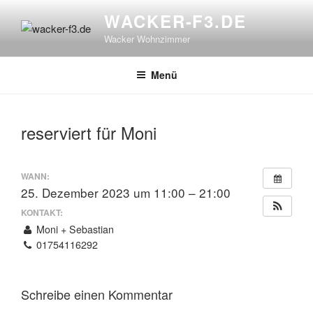
Zum
WACKER-F3.DE
Inhalt
Wacker Wohnzimmer
springen
Menü
reserviert für Moni
WANN:
25. Dezember 2023 um 11:00 – 21:00
KONTAKT:
Moni + Sebastian
01754116292
Schreibe einen Kommentar