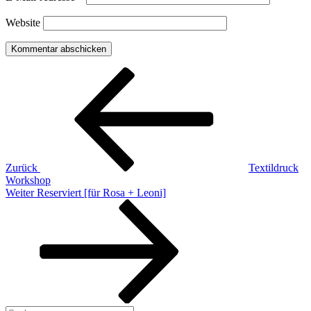
Website
Beitragsnavigation
Vorheriger
Beitrag
Zurück
Textildruck
Workshop
Nächster
Weiter
Reserviert [für Rosa + Leoni]
Beitrag