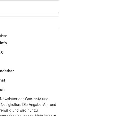
hlen:
Info
sX
nderbar
nst
lon
Newsletter der Wacker-f3 und
 Neuigkeiten. Die Angabe Vor- und
eiwillig und wird nur zu
nsprache verwendet. Mehr Infos in