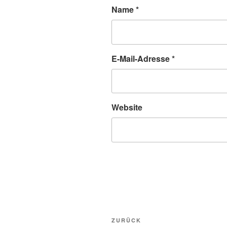
Name
*
E-Mail-Adresse
*
Website
Beitragsnavigation
Vorheriger
ZURÜCK