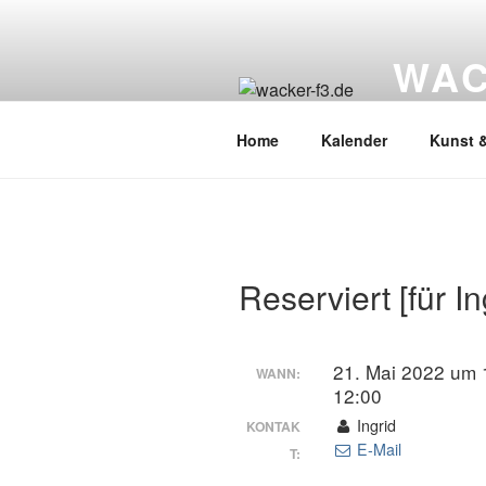
Zum
Inhalt
WAC
springen
Wacker Wo
Home
Kalender
Kunst &
Reserviert [für In
21. Mai 2022 um 
WANN:
12:00
Ingrid
KONTAK
E-Mail
T: