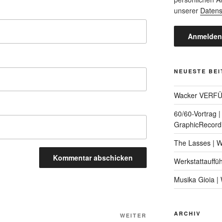
unserer
Datens
NEUESTE BE
Wacker VERF
60/60-Vortrag 
GraphicRecord
The Lasses | 
Werkstattauffü
Musika Gioia 
ARCHIV
Nächster
WEITER