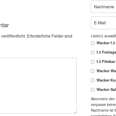
ntar
veröffentlicht.
Erforderliche Felder sind
Liste(n) auswä
Wacker f.3 
f.3 Freitag
f.3 Filmbar
Wacker Wa
Wacker Ku
Wacker Sa
Abonniere den 
verpasse keine
Nachname ist fr
persönlichen A