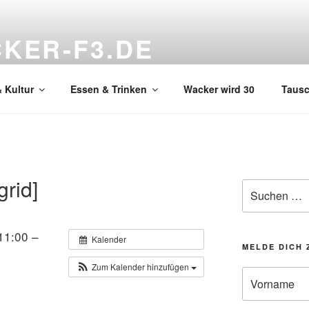
KER-F3.DE
hnzimmer
 Kultur
Essen & Trinken
Wacker wird 30
Taus
grid]
Suchen
nach:
11:00 –
Kalender
MELDE DICH 
Zum Kalender hinzufügen