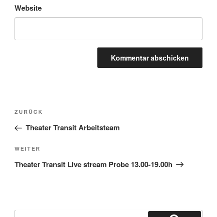
Website
Beitragsnavigation
Vorheriger
ZURÜCK
Beitrag
Theater Transit Arbeitsteam
Nächster
WEITER
Beitrag
Theater Transit Live stream Probe 13.00-19.00h
Suchen