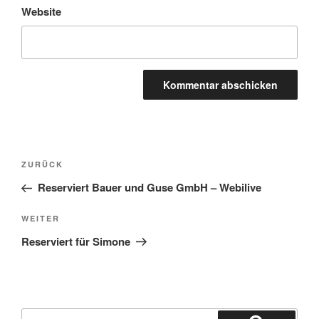
Website
Beitragsnavigation
Vorheriger
ZURÜCK
Beitrag
Reserviert Bauer und Guse GmbH – Webilive
Nächster
WEITER
Beitrag
Reserviert für Simone
Suchen