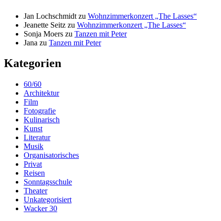
Jan Lochschmidt
zu
Wohnzimmerkonzert „The Lasses“
Jeanette Seitz
zu
Wohnzimmerkonzert „The Lasses“
Sonja Moers
zu
Tanzen mit Peter
Jana
zu
Tanzen mit Peter
Kategorien
60/60
Architektur
Film
Fotografie
Kulinarisch
Kunst
Literatur
Musik
Organisatorisches
Privat
Reisen
Sonntagsschule
Theater
Unkategorisiert
Wacker 30