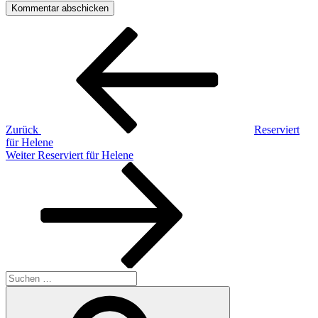
Beitragsnavigation
Vorheriger
Beitrag
Zurück
Reserviert
für Helene
Nächster
Weiter
Reserviert für Helene
Beitrag
Suchen
nach:
Suchen