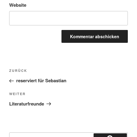
Website
Beitragsnavigation
Vorheriger
ZURÜCK
Beitrag
reserviert für Sebastian
Nächster
WEITER
Beitrag
Literaturfreunde
Suchen