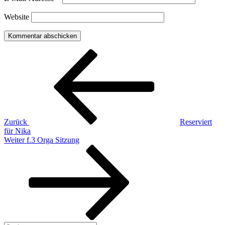
Website
Beitragsnavigation
Vorheriger
Beitrag
Zurück
Reserviert
für Nika
Nächster
Weiter
f.3 Orga Sitzung
Beitrag