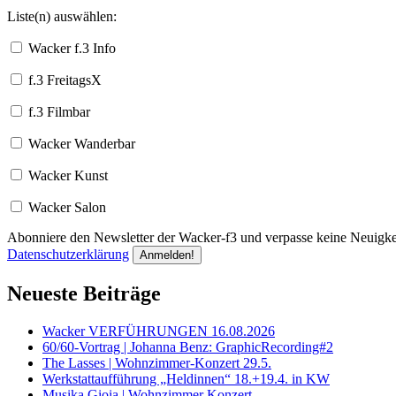
Liste(n) auswählen:
Wacker f.3 Info
f.3 FreitagsX
f.3 Filmbar
Wacker Wanderbar
Wacker Kunst
Wacker Salon
Abonniere den Newsletter der Wacker-f3 und verpasse keine Neuigkei
Datenschutzerklärung
Neueste Beiträge
Wacker VERFÜHRUNGEN 16.08.2026
60/60-Vortrag | Johanna Benz: GraphicRecording#2
The Lasses | Wohnzimmer-Konzert 29.5.
Werkstattaufführung „Heldinnen“ 18.+19.4. in KW
Musika Gioia | Wohnzimmer Konzert