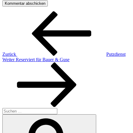
Beitragsnavigation
Vorheriger
Beitrag
Zurück
Putzdienst
Nächster
Weiter
Reserviert für Bauer & Guse
Beitrag
Suchen
nach:
Suchen