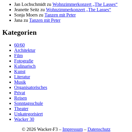
Jan Lochschmidt
zu
Wohnzimmerkonzert „The Lasses“
Jeanette Seitz
zu
Wohnzimmerkonzert „The Lasses“
Sonja Moers
zu
Tanzen mit Peter
Jana
zu
Tanzen mit Peter
Kategorien
60/60
Architektur
Film
Fotografie
Kulinarisch
Kunst
Literatur
Musik
Organisatorisches
Privat
Reisen
Sonntagsschule
Theater
Unkategorisiert
Wacker 30
© 2026 Wacker-F3 –
Impressum
–
Datenschutz