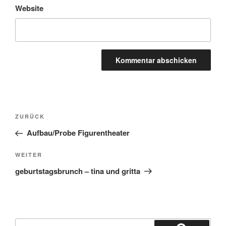
Website
Beitragsnavigation
Vorheriger
ZURÜCK
Beitrag
Aufbau/Probe Figurentheater
Nächster
WEITER
Beitrag
geburtstagsbrunch – tina und gritta
Suchen