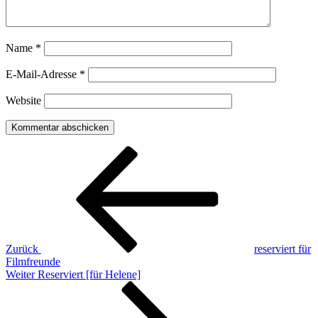
Name
*
E-Mail-Adresse
*
Website
Beitragsnavigation
Vorheriger
Beitrag
Zurück
reserviert für
Filmfreunde
Nächster
Weiter
Reserviert [für Helene]
Beitrag