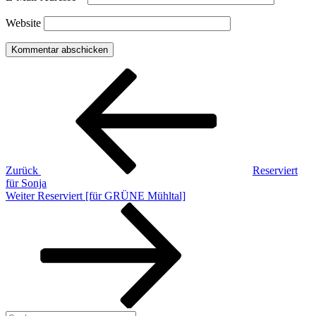
Website
Beitragsnavigation
Vorheriger
Beitrag
Zurück
Reserviert
für Sonja
Nächster
Weiter
Reserviert [für GRÜNE Mühltal]
Beitrag