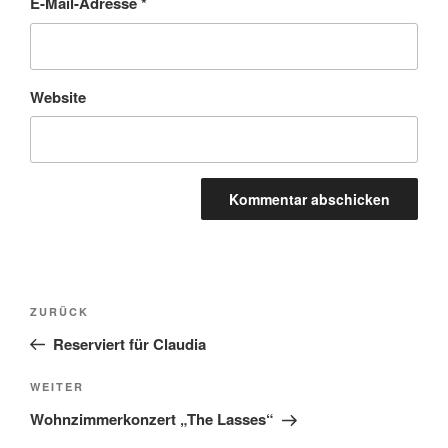
E-Mail-Adresse
*
Website
Beitragsnavigation
Vorheriger
ZURÜCK
Beitrag
Reserviert für Claudia
Nächster
WEITER
Beitrag
Wohnzimmerkonzert „The Lasses“