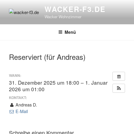
Zum
WACKER-F3.DE
Inhalt
Wacker Wohnzimmer
springen
Menü
Reserviert (für Andreas)
WANN:
31. Dezember 2025 um 18:00 – 1. Januar
2026 um 01:00
KONTAKT:
Andreas D.
E-Mail
Schreibe einen Kommentar