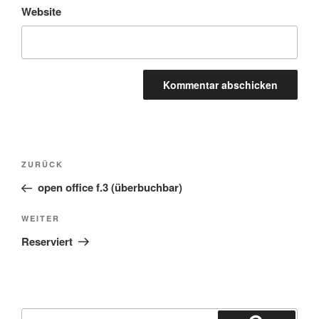
Website
Beitragsnavigation
Vorheriger
ZURÜCK
Beitrag
open office f.3 (überbuchbar)
Nächster
WEITER
Beitrag
Reserviert
Suchen