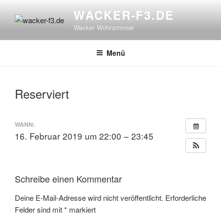
Zum
WACKER-F3.DE
Inhalt
Wacker Wohnzimmer
springen
Menü
Reserviert
WANN:
16. Februar 2019 um 22:00 – 23:45
Schreibe einen Kommentar
Deine E-Mail-Adresse wird nicht veröffentlicht.
Erforderliche
Felder sind mit
*
markiert