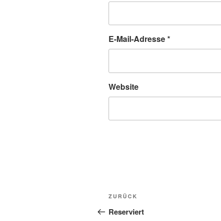
E-Mail-Adresse
*
Website
Beitragsnavigation
Vorheriger
ZURÜCK
Beitrag
Reserviert