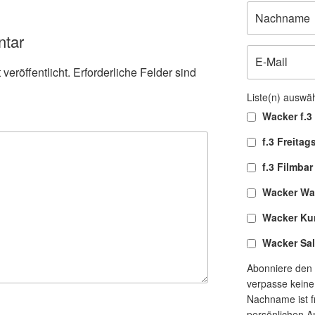
ntar
veröffentlicht.
Erforderliche Felder sind
Liste(n) auswä
Wacker f.3 
f.3 Freitag
f.3 Filmbar
Wacker Wa
Wacker Ku
Wacker Sa
Abonniere den 
verpasse keine
Nachname ist fr
persönlichen A