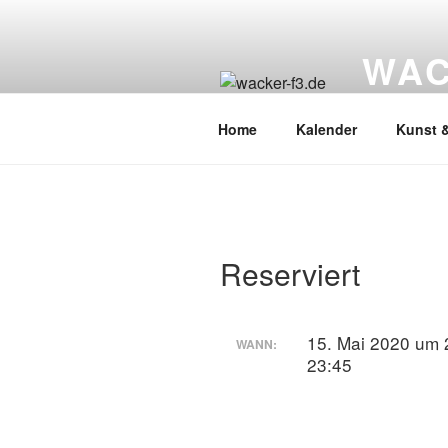
Zum
Inhalt
WAC
springen
Wacker Wo
Home
Kalender
Kunst &
Reserviert
15. Mai 2020 um 
WANN:
23:45