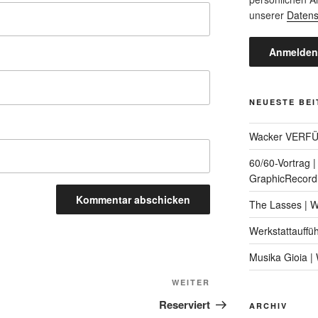
unserer
Datens
NEUESTE BE
Wacker VERF
60/60-Vortrag 
GraphicRecord
The Lasses | 
Werkstattauffü
Musika Gioia 
Nächster
WEITER
Beitrag
Reserviert
ARCHIV