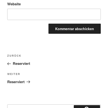
Website
Beitragsnavigation
Vorheriger
ZURÜCK
Beitrag
Reserviert
Nächster
WEITER
Beitrag
Reserviert
Suchen