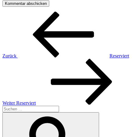
Beitragsnavigation
Vorheriger
Beitrag
Zurück
Reserviert
Nächster
Beitrag
Weiter
Reserviert
Suchen
nach:
Suchen