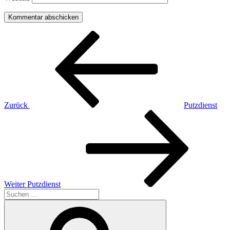
Beitragsnavigation
Vorheriger
Beitrag
Zurück
Putzdienst
Nächster
Beitrag
Weiter
Putzdienst
Suchen
nach:
Suchen