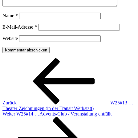
Name
*
E-Mail-Adresse
*
Website
Beitragsnavigation
Vorheriger
Beitrag
Zurück
W25#13 …
Theater-Zeichnungen (in der Transit Werkstatt)
Nächster
Weiter
W25#14 …Advents-Club / Veranstaltung entfällt
Beitrag