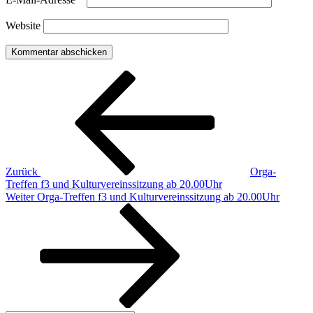
Website
Beitragsnavigation
Vorheriger
Beitrag
Zurück
Orga-
Treffen f3 und Kulturvereinssitzung ab 20.00Uhr
Nächster
Weiter
Orga-Treffen f3 und Kulturvereinssitzung ab 20.00Uhr
Beitrag