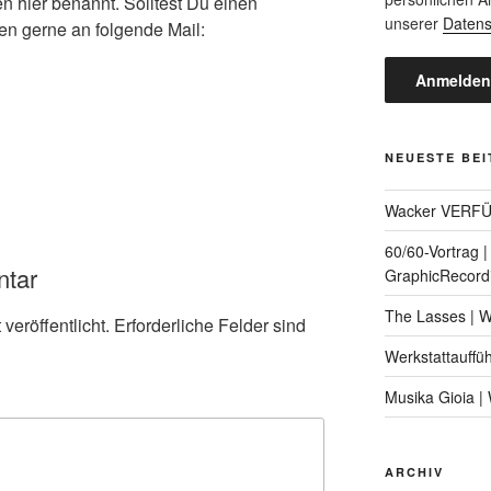
 hier benannt. Solltest Du einen
unserer
Datens
n gerne an folgende Mail:
NEUESTE BE
Wacker VERF
60/60-Vortrag 
ntar
GraphicRecord
The Lasses | 
veröffentlicht.
Erforderliche Felder sind
Werkstattauffü
Musika Gioia 
ARCHIV