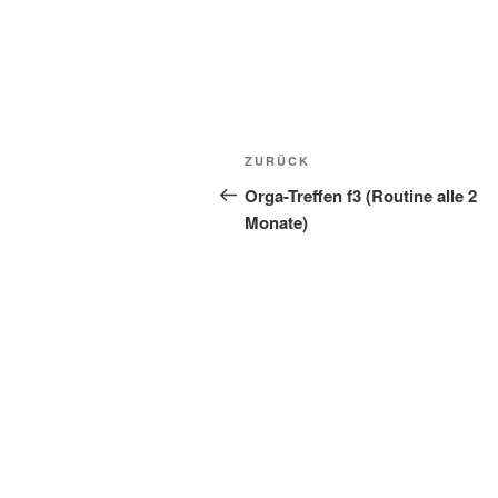
Beitragsnavigation
Vorheriger
ZURÜCK
Beitrag
Orga-Treffen f3 (Routine alle 2
Monate)