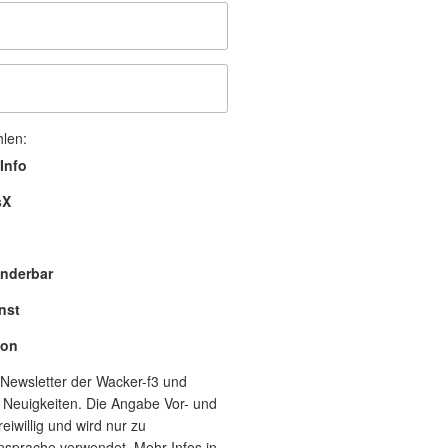
hlen:
Info
sX
nderbar
nst
lon
Newsletter der Wacker-f3 und
 Neuigkeiten. Die Angabe Vor- und
eiwillig und wird nur zu
nsprache verwendet. Mehr Infos in