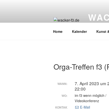
Zum
Inhalt
WAC
springen
Wacker Wo
Home
Kalender
Kunst &
Orga-Treffen f3 (
7. April 2023 um 
WANN:
22:00
im f3 wenn möglich /
WO:
Videokonferenz
E-Mail
KONTAK