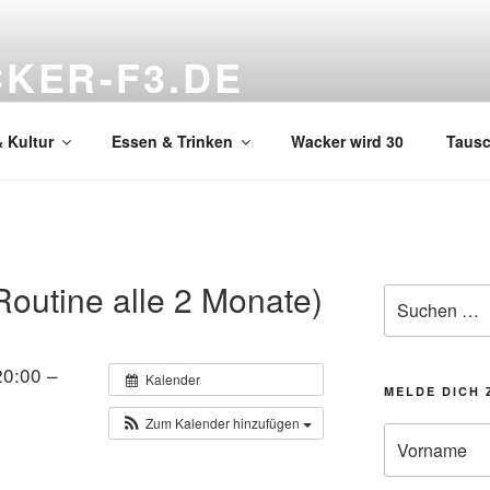
KER-F3.DE
hnzimmer
 Kultur
Essen & Trinken
Wacker wird 30
Taus
Routine alle 2 Monate)
Suchen
nach:
20:00 –
Kalender
MELDE DICH 
Zum Kalender hinzufügen