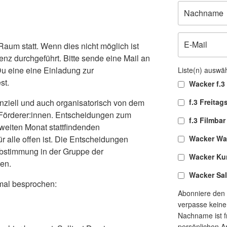
 Raum statt. Wenn dies nicht möglich ist
nz durchgeführt. Bitte sende eine Mail an
 eine eine Einladung zur
Liste(n) auswä
st.
Wacker f.3 
nanziell und auch organisatorisch von dem
f.3 Freitag
 Förderer:innen. Entscheidungen zum
f.3 Filmbar
weiten Monat stattfindenden
ür alle offen ist. Die Entscheidungen
Wacker Wa
bstimmung in der Gruppe der
Wacker Ku
en.
Wacker Sa
al besprochen:
Abonniere den 
verpasse keine
Nachname ist fr
persönlichen A