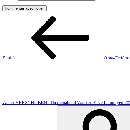
Beitragsnavigation
Vorheriger
Beitrag
Zurück
Orga-Treffen 
Nächster
Beitrag
Weiter
VERSCHOBEN! Themenabend Wacker: Erste Planungen 20
Suchen
nach: