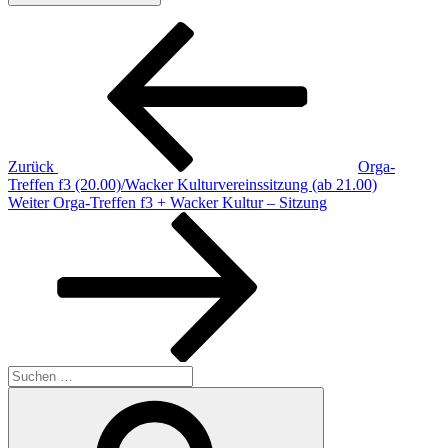
Beitragsnavigation
Vorheriger
Beitrag
Zurück
Orga-
Treffen f3 (20.00)/Wacker Kulturvereinssitzung (ab 21.00)
Nächster
Weiter
Orga-Treffen f3 + Wacker Kultur – Sitzung
Beitrag
Suchen
nach:
Suchen