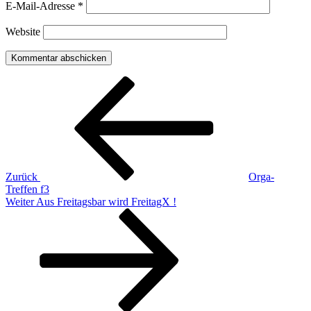
E-Mail-Adresse
*
Website
Beitragsnavigation
Vorheriger
Beitrag
Zurück
Orga-
Treffen f3
Nächster
Weiter
Aus Freitagsbar wird FreitagX !
Beitrag