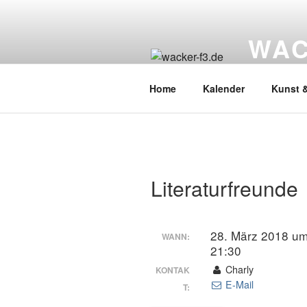
Zum
Inhalt
WAC
springen
Wacker Wo
Home
Kalender
Kunst &
Literaturfreunde
28. März 2018 um
WANN:
21:30
Charly
KONTAK
E-Mail
T: