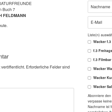
ERATURFREUNDE
in Buch 7
H FELDMANN
ute.
Liste(n) auswä
Wacker f.3 
f.3 Freitag
ntar
f.3 Filmbar
veröffentlicht.
Erforderliche Felder sind
Wacker Wa
Wacker Ku
Wacker Sa
Abonniere den 
verpasse keine
Nachname ist fr
persönlichen A