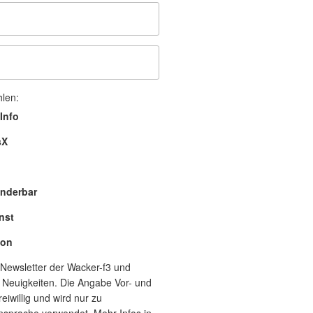
hlen:
Info
sX
nderbar
nst
lon
Newsletter der Wacker-f3 und
 Neuigkeiten. Die Angabe Vor- und
eiwillig und wird nur zu
nsprache verwendet. Mehr Infos in