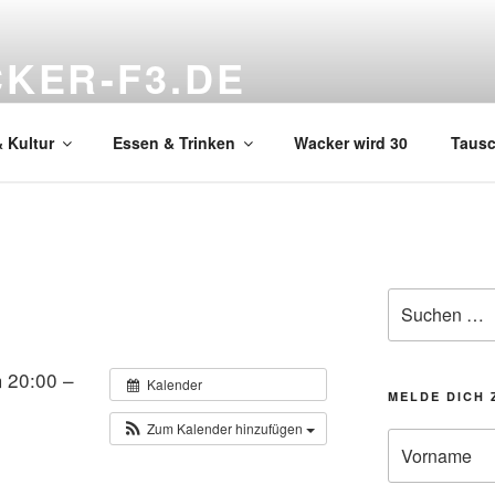
KER-F3.DE
hnzimmer
 Kultur
Essen & Trinken
Wacker wird 30
Taus
Suchen
nach:
 20:00 –
Kalender
MELDE DICH 
Zum Kalender hinzufügen