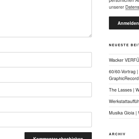
unserer
Datens
NEUESTE BE
Wacker VERF
60/60-Vortrag 
GraphicRecord
The Lasses | 
Werkstattauffü
Musika Gioia 
ARCHIV