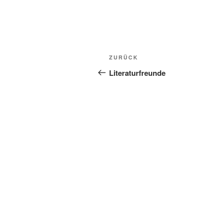
Beitragsnavigation
Vorheriger
ZURÜCK
Beitrag
Literaturfreunde