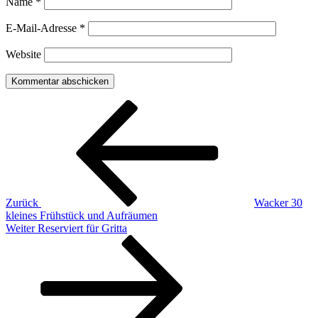
Name
*
E-Mail-Adresse
*
Website
Beitragsnavigation
Vorheriger
Beitrag
Zurück
Wacker 30
kleines Frühstück und Aufräumen
Nächster
Weiter
Reserviert für Gritta
Beitrag