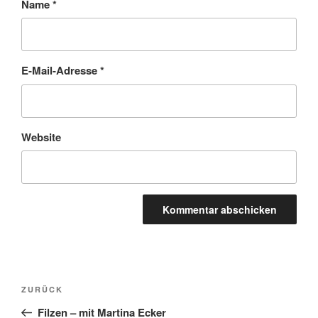
Name
*
E-Mail-Adresse
*
Website
Beitragsnavigation
Vorheriger
ZURÜCK
Beitrag
Filzen – mit Martina Ecker