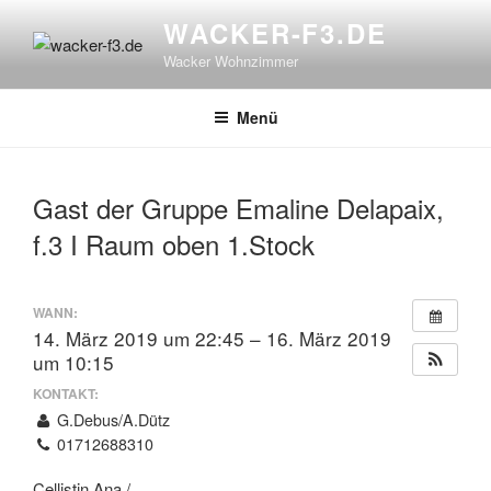
Zum
WACKER-F3.DE
Inhalt
Wacker Wohnzimmer
springen
Menü
Gast der Gruppe Emaline Delapaix,
f.3 I Raum oben 1.Stock
WANN:
14. März 2019 um 22:45 – 16. März 2019
um 10:15
KONTAKT:
G.Debus/A.Dütz
01712688310
Cellistin Ana /