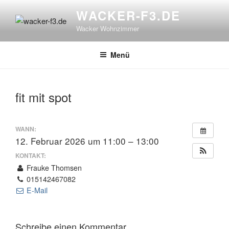
Zum
WACKER-F3.DE
Inhalt
Wacker Wohnzimmer
springen
Menü
fit mit spot
WANN:
12. Februar 2026 um 11:00 – 13:00
KONTAKT:
Frauke Thomsen
015142467082
E-Mail
Schreibe einen Kommentar