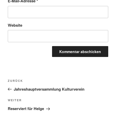
E-Mail-Adresse
*
Website
Beitragsnavigation
Vorheriger
ZURÜCK
Beitrag
Jahreshauptversammlung Kulturverein
Nächster
WEITER
Beitrag
Reserviert für Helge