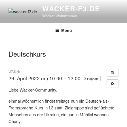
Zum
WACKER-F3.DE
Inhalt
Wacker Wohnzimmer
springen
Menü
Deutschkurs
WANN:
29. April 2022 um 10:00 – 12:00
Repeats
Liebe Wacker-Community,
einmal wöchentlich findet freitags nun ein Deutsch-als-
Fremsprache-Kurs in f.3 statt. Zielgruppe sind geflüchtete
Menschen aus der Ukraine, die nun in Mühltal wohnen.
Charly