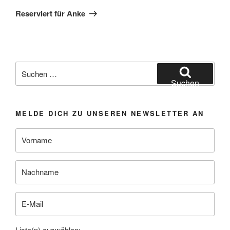
Beitrag
Reserviert für Anke
Suchen
nach:
Suchen
MELDE DICH ZU UNSEREN NEWSLETTER AN
Liste(n) auswählen: