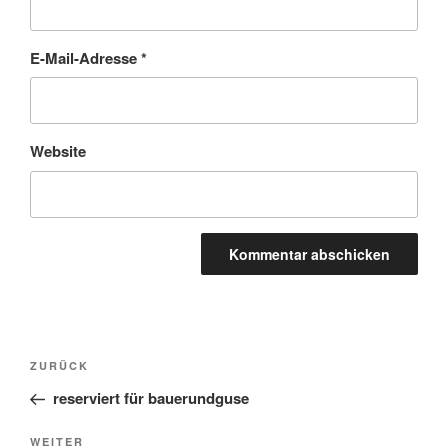
E-Mail-Adresse
*
Website
Beitragsnavigation
Vorheriger
ZURÜCK
Beitrag
reserviert für bauerundguse
Nächster
WEITER