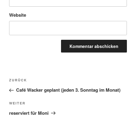
Website
Beitragsnavigation
Vorheriger
ZURÜCK
Beitrag
Café Wacker geplant (jeden 3. Sonntag im Monat)
Nächster
WEITER
Beitrag
reserviert für Moni