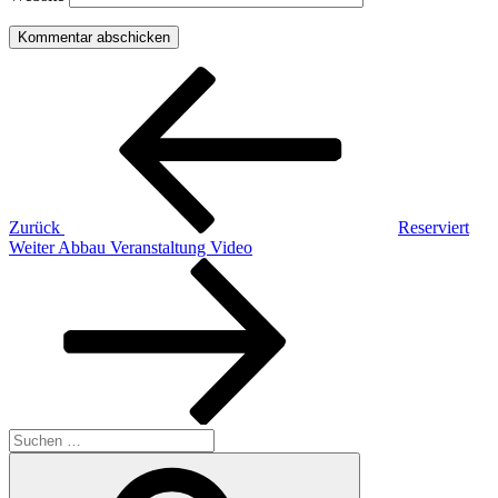
Beitragsnavigation
Vorheriger
Beitrag
Zurück
Reserviert
Nächster
Weiter
Abbau Veranstaltung Video
Beitrag
Suchen
nach:
Suchen