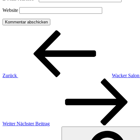
Website
Beitragsnavigation
Vorheriger
Beitrag
Zurück
Wacker Salon
Nächster
Beitrag
Weiter
Nächster Beitrag
Suchen
nach: