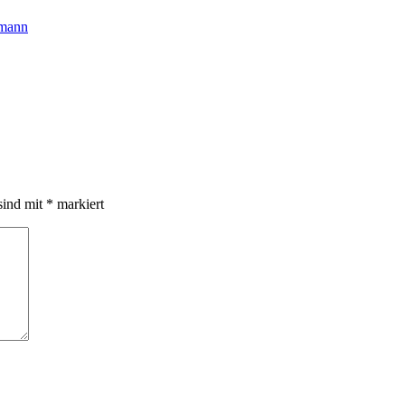
hmann
sind mit
*
markiert