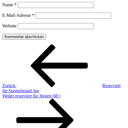
Name
*
E-Mail-Adresse
*
Website
Beitragsnavigation
Vorheriger
Beitrag
Zurück
Reserviert
für Sportsfreund Jan
Nächster
Weiter
reserviert für Jürgen (M.)
Beitrag