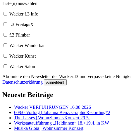
Liste(n) auswählen:
Wacker f.3 Info
f.3 FreitagsX
f.3 Filmbar
Wacker Wanderbar
Wacker Kunst
Wacker Salon
Abonniere den Newsletter der Wacker-f3 und verpasse keine Neuigkei
Datenschutzerklärung
Neueste Beiträge
Wacker VERFÜHRUNGEN 16.08.2026
60/60-Vortrag | Johanna Benz: GraphicRecording#2
The Lasses | Wohnzimmer-Konzert 29.5.
Werkstattaufführung „Heldinnen“ 18.+19.4. in KW
Musika Gioia | Wohnzimmer Konzert