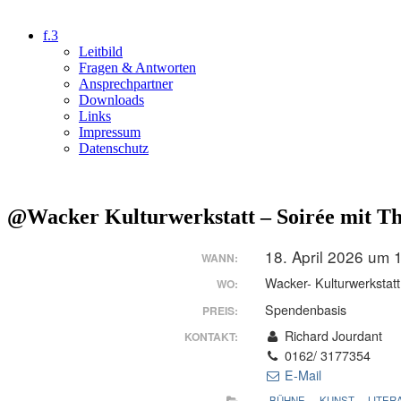
f.3
Leitbild
Fragen & Antworten
Ansprechpartner
Downloads
Links
Impressum
Datenschutz
@Wacker Kulturwerkstatt – Soirée mit Th
18. April 2026 um 
WANN:
Wacker- Kulturwerkstatt
WO:
Spendenbasis
PREIS:
Richard Jourdant
KONTAKT:
0162/ 3177354
E-Mail
BÜHNE
KUNST
LITER