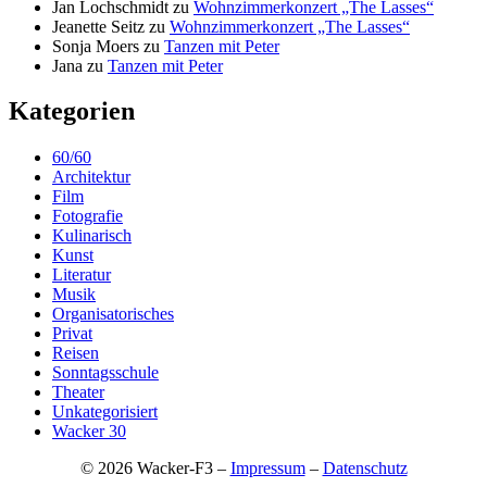
Jan Lochschmidt
zu
Wohnzimmerkonzert „The Lasses“
Jeanette Seitz
zu
Wohnzimmerkonzert „The Lasses“
Sonja Moers
zu
Tanzen mit Peter
Jana
zu
Tanzen mit Peter
Kategorien
60/60
Architektur
Film
Fotografie
Kulinarisch
Kunst
Literatur
Musik
Organisatorisches
Privat
Reisen
Sonntagsschule
Theater
Unkategorisiert
Wacker 30
© 2026 Wacker-F3 –
Impressum
–
Datenschutz