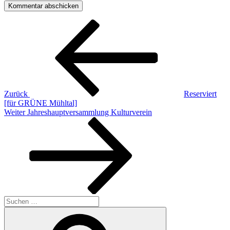
Beitragsnavigation
Vorheriger
Beitrag
Zurück
Reserviert
[für GRÜNE Mühltal]
Nächster
Weiter
Jahreshauptversammlung Kulturverein
Beitrag
Suchen
nach:
Suchen