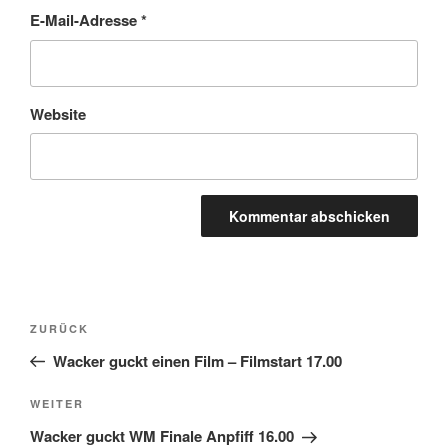
E-Mail-Adresse
*
Website
Beitragsnavigation
Vorheriger
ZURÜCK
Beitrag
Wacker guckt einen Film – Filmstart 17.00
Nächster
WEITER
Beitrag
Wacker guckt WM Finale Anpfiff 16.00