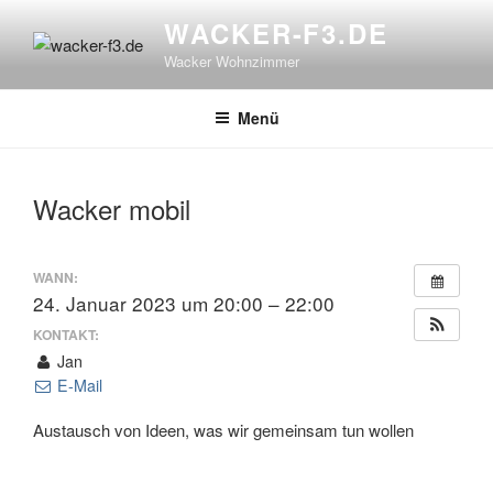
Zum
WACKER-F3.DE
Inhalt
Wacker Wohnzimmer
springen
Menü
Wacker mobil
WANN:
24. Januar 2023 um 20:00 – 22:00
KONTAKT:
Jan
E-Mail
Austausch von Ideen, was wir gemeinsam tun wollen