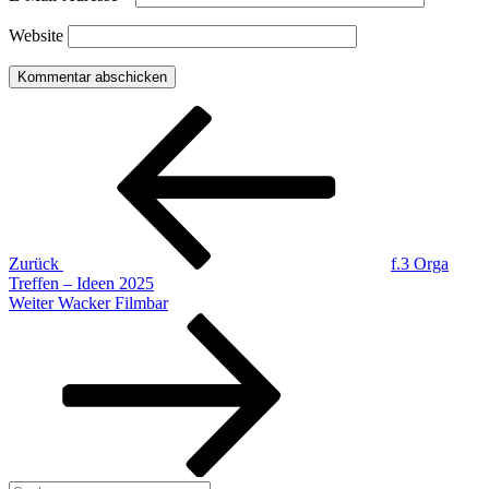
Website
Beitragsnavigation
Vorheriger
Beitrag
Zurück
f.3 Orga
Treffen – Ideen 2025
Nächster
Weiter
Wacker Filmbar
Beitrag