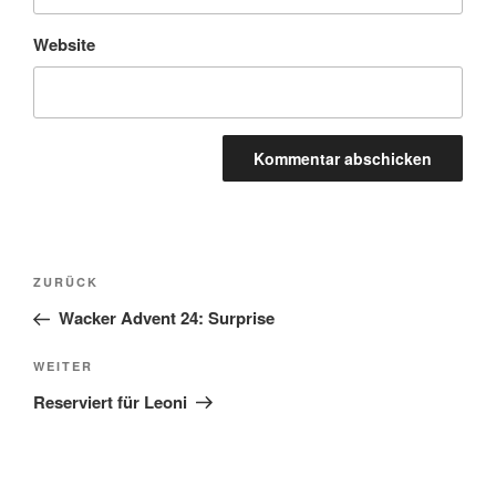
Website
Beitragsnavigation
Vorheriger
ZURÜCK
Beitrag
Wacker Advent 24: Surprise
Nächster
WEITER
Beitrag
Reserviert für Leoni