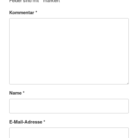
Felder sind mit
*
markiert
Kommentar
*
Name
*
E-Mail-Adresse
*