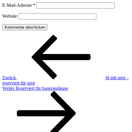
E-Mail-Adresse
*
Website
Beitragsnavigation
Vorheriger
Beitrag
Zurück
fit mit spot –
reserviert für spot
Nächster
Weiter
Reserviert für bauerundguse
Beitrag