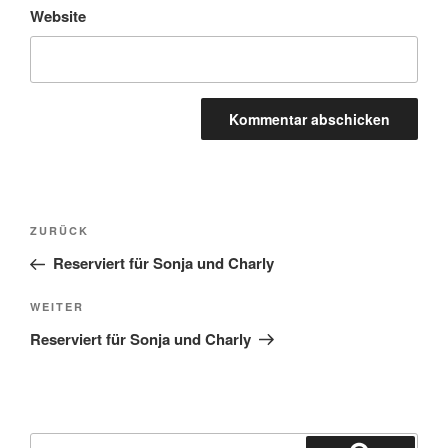
Website
Beitragsnavigation
Vorheriger
ZURÜCK
Beitrag
Reserviert für Sonja und Charly
Nächster
WEITER
Beitrag
Reserviert für Sonja und Charly
Suchen