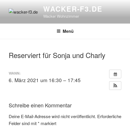
Zum
WACKER-F3.DE
Inhalt
Wacker Wohnzimmer
springen
Menü
Reserviert für Sonja und Charly
WANN:
6. März 2021 um 16:30 – 17:45
Schreibe einen Kommentar
Deine E-Mail-Adresse wird nicht veröffentlicht.
Erforderliche
Felder sind mit
*
markiert