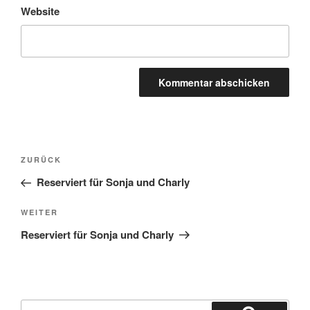
Website
Beitragsnavigation
Vorheriger
ZURÜCK
Beitrag
Reserviert für Sonja und Charly
Nächster
WEITER
Beitrag
Reserviert für Sonja und Charly
Suchen